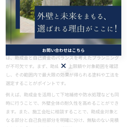
う。助成金の条件や内容が変更されることもあるため、
必ず最新の公式情報を確認することが安心の第一歩で
す。
外壁塗装費用と助成金の賢い組み合わせ方
外壁塗装費用を抑えつつ、高品質な仕上がりを目指すに
お問い合わせはこちら
は、助成金と自己資金のバランスを考えたプランニング
お問い合わせはこちら
が不可欠です。まず、助成金の上限額や対象範囲を確認
し、その範囲内で最大限の効果が得られる塗料や工法を
選定することがポイントです。
例えば、助成金を活用して下地補修や防水処理なども同
時に行うことで、外壁全体の耐久性を高めることができ
ます。また、施工会社に相談することで、助成金対象と
なる部分と自己負担部分を明確に分け、無駄のない見積