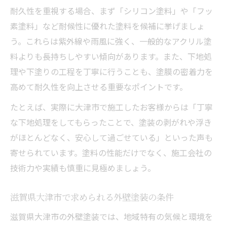
耐久性を重視する場合、まず「シリコン塗料」や「フッ
外壁塗装の業者選びで失敗しないコツ
素塗料」など耐候性に優れた塗料を候補に挙げましょ
悪質業者リストや行政情報の活用法
う。これらは紫外線や雨風に強く、一般的なアクリル塗
見積もりや契約で気を付けたいポイント
料よりも長持ちしやすい傾向があります。また、下地処
長持ちさせる塗料選びと施工の秘訣
理や下塗りの工程を丁寧に行うことも、塗膜の密着力を
外壁塗装の塗料選びで重要な耐久性の違い
高めて耐久性を向上させる重要なポイントです。
長持ちする外壁塗装を実現する塗料の比較
たとえば、実際に大津市で施工したお客様からは「丁寧
高耐久塗料の特徴と外壁塗装への活用法
な下地処理をしてもらったことで、塗装の剥がれや浮き
外壁塗装を長持ちさせる正しい施工手順
がほとんどなく、安心して過ごせている」といった声も
寄せられています。塗料の性能だけでなく、施工会社の
メンテナンス不要な外壁塗装を目指す方法
技術力や実績も慎重に見極めましょう。
外壁塗装で快適な住まいを実現する方法
外壁塗装で住環境の快適性を向上させるコ
滋賀県大津市で求められる外壁塗装の条件
ツ
滋賀県大津市の外壁塗装では、地域特有の気候と環境を
外壁塗装による断熱・防水効果のポイント