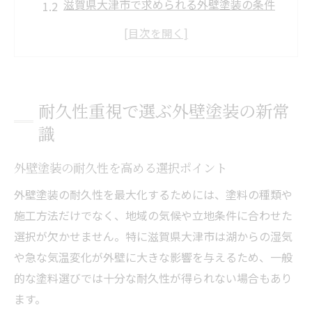
滋賀県大津市で求められる外壁塗装の条件
長持ちする外壁塗装の塗料と施工法とは
外壁塗装で失敗しない耐用年数の考え方
外壁塗装で20年持つ塗料の選び方
滋賀県大津市の外壁塗装助成金活用法
耐久性重視で選ぶ外壁塗装の新常
外壁塗装助成金の申請条件と流れ
識
大津市で外壁塗装費用を賢く抑える方法
外壁塗装の耐久性を高める選択ポイント
助成金で高耐久外壁塗装を実現するには
外壁塗装助成金の最新情報をチェック
外壁塗装の耐久性を最大化するためには、塗料の種類や
施工方法だけでなく、地域の気候や立地条件に合わせた
外壁塗装費用と助成金の賢い組み合わせ方
選択が欠かせません。特に滋賀県大津市は湖からの湿気
外壁塗装の悪質業者を見極めるチェックポイン
や急な気温変化が外壁に大きな影響を与えるため、一般
ト
的な塗料選びでは十分な耐久性が得られない場合もあり
外壁塗装で悪質業者を避ける基本知識
ます。
滋賀県大津市で注意すべき業者の特徴