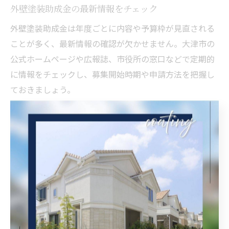
外壁塗装助成金の最新情報をチェック
外壁塗装助成金は年度ごとに内容や予算枠が見直される
ことが多く、最新情報の確認が欠かせません。大津市の
公式ホームページや広報誌、市役所の窓口などで定期的
に情報をチェックし、募集開始時期や申請方法を把握し
ておきましょう。
特に、申請受付開始直後は申込が集中し、予算上限に達
すると受付が終了する場合があります。そのため、工事
計画がある場合は早めに情報収集を行い、必要書類の準
備を進めておくことが重要です。施工会社によっては、
助成金申請のサポートを提供している場合もあるので、
相談してみるのも一つの方法です。
過去の事例や口コミを参考にしつつ、公式情報と照らし
合わせて、誤った情報に惑わされないよう注意しましょ