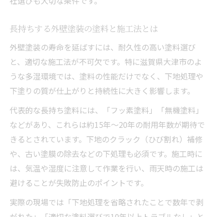
社選びも大切な条件です。
長持ちする外壁塗装の塗料と施工法とは
外壁塗装の寿命を延ばすには、耐久性の高い塗料選び
と、適切な施工法が不可欠です。特に滋賀県大津市のよ
うな多湿環境では、塗料の性能だけでなく、下地処理や
下塗りの質が仕上がりと持続性に大きく影響します。
代表的な長持ち塗料には、「フッ素塗料」「無機塗料」
などがあり、これらは約15年～20年の耐用年数が期待で
きるとされています。下地のクラック（ひび割れ）補修
や、古い塗膜の除去などの下処理も必須です。施工時に
は、気温や湿度に注意して作業を行い、雨天時の施工は
避けることが失敗防止のポイントです。
実際の現場では「下地処理を省略されたことで数年で剥
がれた」「適切な塗料選びで10年以上トラブルなし」と