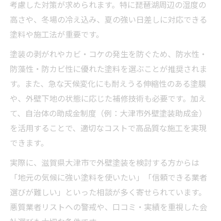
考慮した対策が求められます。特に琵琶湖周辺の湿度の
快適な住まいを守る外壁塗装の役割
高さや、冬場の冷え込み、夏の強い日差しに対応できる
外壁塗装と美観維持の両立を目指す方法
塗料や施工法が重要です。
外壁塗装の定期的なメンテナンスの重要性
塗装の剥がれやカビ・コケの発生を防ぐため、防水性・
高耐久塗料で費用と美観を両立する工夫
防藻性・防カビ性に優れた塗料を選ぶことが推奨されま
外壁塗装の費用対効果を高める塗料選び
す。また、急な天候変化にも耐えうる伸縮性のある塗膜
高耐久塗料で外壁塗装の美観を長持ちさせ
や、外壁下地の状態に応じた補修技術も必要です。加え
る
て、自治体の助成金制度（例：大津市外壁塗装助成金）
外壁塗装費用と耐久性を両立する方法
を活用することで、適切なコストで高品質な施工を実現
コストを抑えて高品質な外壁塗装を実現
できます。
外壁塗装の美観と長寿命化の最新トレンド
実際に、滋賀県大津市で外壁塗装を検討する方からは
「地元の気候に強い塗料を使いたい」「信頼できる業者
選びが難しい」といった相談が多く寄せられています。
悪質業者リストへの警戒や、口コミ・実績を重視した会