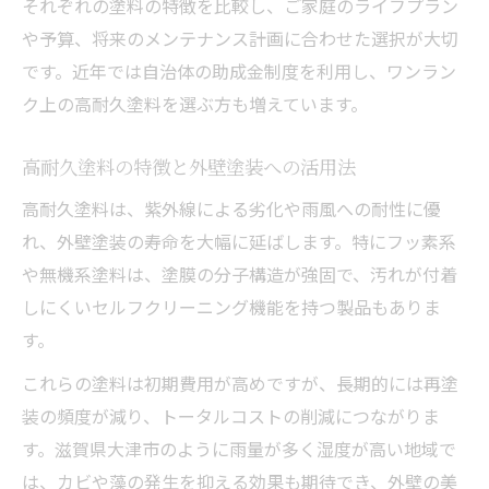
それぞれの塗料の特徴を比較し、ご家庭のライフプラン
や予算、将来のメンテナンス計画に合わせた選択が大切
です。近年では自治体の助成金制度を利用し、ワンラン
ク上の高耐久塗料を選ぶ方も増えています。
高耐久塗料の特徴と外壁塗装への活用法
高耐久塗料は、紫外線による劣化や雨風への耐性に優
れ、外壁塗装の寿命を大幅に延ばします。特にフッ素系
や無機系塗料は、塗膜の分子構造が強固で、汚れが付着
しにくいセルフクリーニング機能を持つ製品もありま
す。
これらの塗料は初期費用が高めですが、長期的には再塗
装の頻度が減り、トータルコストの削減につながりま
す。滋賀県大津市のように雨量が多く湿度が高い地域で
は、カビや藻の発生を抑える効果も期待でき、外壁の美