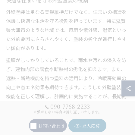
快適な住まいを守る外壁塗装の役割
外壁塗装は単なる美観維持だけでなく、住まいの構造を
保護し快適な生活を守る役割を担っています。特に滋賀
県大津市のような地域では、風雨や紫外線、湿気といっ
た外的要因にさらされやすく、塗装の劣化が進行しやす
い傾向があります。
塗膜がしっかりしていることで、雨水や汚れの浸入を防
ぎ、建物内部の腐食や断熱材の劣化を抑えます。また、
遮熱・断熱機能を持つ塗料の活用により、冷暖房効率の
向上や省エネ効果も期待できます。こうした外壁塗装の
機能を正しく理解し、計画的に実施することが、長期的
な住まいの快適性と資産価値の維持につながります。
090-7768-2233
※繋がらない場合は折り返しいたします。
外壁塗装と美観維持の両立を目指す方法
お問い合わせ
求人応募
外壁塗装を行う際、美観と耐久性の両立を図ることが大