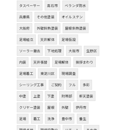
タスペーサー
高石市
ベランダ防水
兵庫県
その他塗装
オイルステン
大阪府
外壁斜熱塗装
屋根斜熱塗装
足場組立
天井解体
足場仮設
ソーラー撤去
下地処理
大阪市
生野区
内装
天井張替
足場解体
挨拶まわり
足場着工
東淀川区
現場調査
シーリング工事
ご契約
フル
多彩
中塗
上塗
下塗
附帯部
軒天塗装
クリヤー塗装
屋根
外壁
伊丹市
足場
着工
洗浄
豊中市
養生
現場点検
現場段取り
リモート
その他