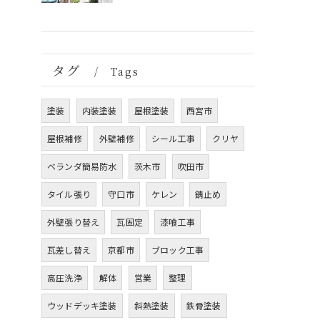
タグ
Tags
塗装
内装塗装
屋根塗装
西宮市
屋根補修
外壁補修
シール工事
クリヤ
ベランダ簡易防水
茨木市
吹田市
タイル張り
守口市
ケレン
錆止め
外壁張り替え
瓦固定
漆喰工事
瓦差し替え
京都市
ブロック工事
高圧洗浄
解体
営業
整理
ウッドデッキ塗装
斜熱塗装
鉄骨塗装