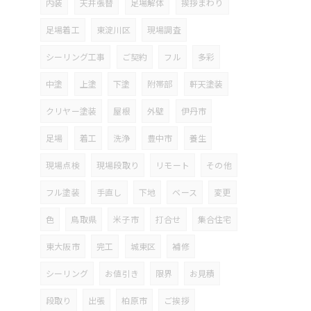
内装
天井張替
足場解体
挨拶まわり
足場着工
東淀川区
現場調査
シーリング工事
ご契約
フル
多彩
中塗
上塗
下塗
附帯部
軒天塗装
クリヤー塗装
屋根
外壁
伊丹市
足場
着工
洗浄
豊中市
養生
現場点検
現場段取り
リモート
その他
フル塗装
手直し
下地
ベース
変更
色
鳥取県
米子市
打合せ
集合住宅
東大阪市
完工
城東区
補修
シーリング
お値引き
限界
お見積
段取り
出張
柏原市
ご挨拶