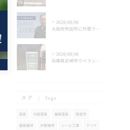
2026/08/06
大阪府吹田市に外壁フル塗装､シーリング工事､ベランダ簡易防水工事､エアコン脱却の現地調査に行きました。
2026/08/06
兵庫県尼崎市でベランダリフォームを施工してます。
タグ
Tags
塗装
内装塗装
屋根塗装
西宮市
屋根補修
外壁補修
シール工事
クリヤ