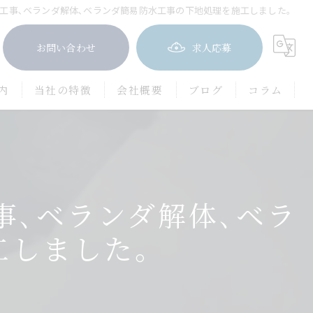
工事､ベランダ解体､ベランダ簡易防水工事の下地処理を施工しました。
お問い合わせ
求人応募
内
当社の特徴
会社概要
ブログ
コラム
屋根塗装
防水工事
事､ベランダ解体､ベラ
茨木市の外壁塗装
豊中市の外壁塗装
工しました。
吹田市の外壁塗装