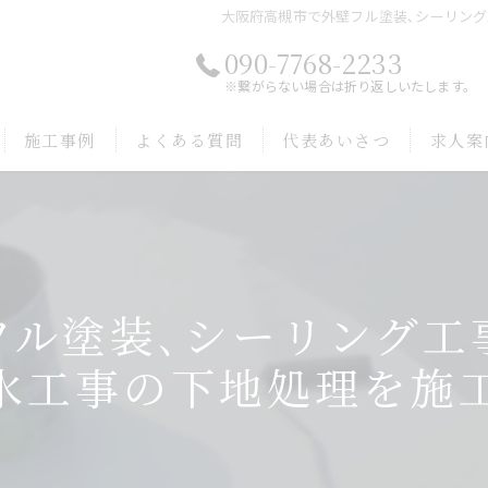
大阪府高槻市で外壁フル塗装､シーリング
090-7768-2233
※繋がらない場合は折り返しいたします。
施工事例
よくある質問
代表あいさつ
求人案
ル塗装､シーリング工
水工事の下地処理を施