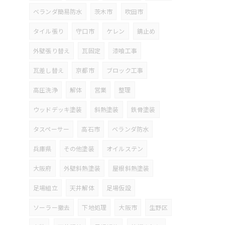
ベランダ簡易防水
茨木市
吹田市
タイル張り
守口市
ケレン
錆止め
外壁張り替え
瓦固定
漆喰工事
瓦差し替え
京都市
ブロック工事
高圧洗浄
解体
営業
整理
ウッドデッキ塗装
斜熱塗装
鉄骨塗装
タスペーサー
高石市
ベランダ防水
兵庫県
その他塗装
オイルステン
大阪府
外壁斜熱塗装
屋根斜熱塗装
足場組立
天井解体
足場仮設
ソーラー撤去
下地処理
大阪市
生野区