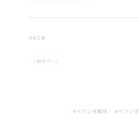
---------------------------------------------------------
防水工事
< 前のページ
#ベランダ解体
#ベラン