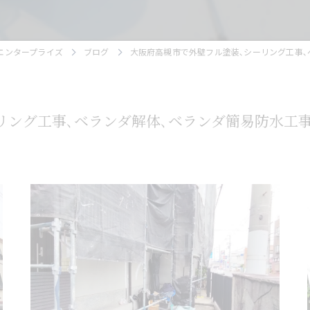
エンタープライズ
ブログ
大阪府高槻市で外壁フル塗装､シーリング工事
リング工事､ベランダ解体､ベランダ簡易防水工