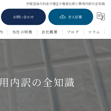
外壁塗装の料金が適正か徹底比較と費用内訳の全知識
お問い合わせ
求人応募
内
当社の特徴
会社概要
ブログ
コラム
屋根塗装
防水工事
茨木市の外壁塗装
用内訳の全知識
豊中市の外壁塗装
吹田市の外壁塗装