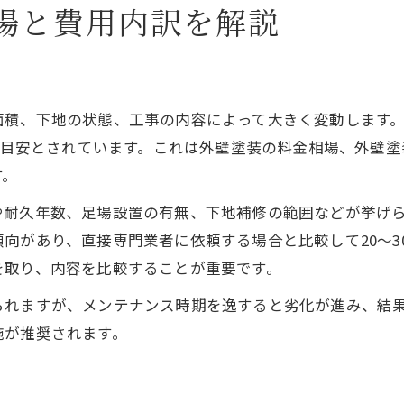
納得できる外壁塗装の適正料金とは何か
場と費用内訳を解説
外壁塗装の適正料金を見極める基準
外壁塗装150万円は本当に高いのか検証
外壁塗装料金と塗料グレードの関係性
積、下地の状態、工事の内容によって大きく変動します。一
外壁塗装の見積もりで比較すべきポイント
円が目安とされています。これは外壁塗装の料金相場、外壁
外壁塗装はまだするなの判断基準を解説
す。
お金がない場合の外壁塗装費用対策ガイド
や耐久年数、足場設置の有無、下地補修の範囲などが挙げ
外壁塗装費用がないときの解決策まとめ
向があり、直接専門業者に依頼する場合と比較して20〜3
外壁塗装助成金の活用で費用を抑える方法
を取り、内容を比較することが重要です。
分割払いで外壁塗装料金負担を減らす工夫
られますが、メンテナンス時期を逸すると劣化が進み、結
外壁塗装費用を抑えるための事前準備とは
施が推奨されます。
見積もり比較で外壁塗装料金を節約するコツ
ハウスメーカーと専門業者の外壁塗装相場比較