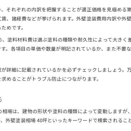
外壁塗装のハウスメーカー相場を解説
り、それぞれの内訳を把握することが適正価格を見極める
専門業者とハウスメーカーの料金比較のコツ
工賃、諸経費などが挙げられます。外壁塗装費用内訳や外
外壁塗装料金に差が出る理由と特徴とは
るためです。
ハウスメーカー外壁塗装のメリットと注意点
占め、塗料材料費は選ぶ塗料の種類や耐久性によって大きく
専門業者選びで外壁塗装費用を賢く抑える方法
です。各項目の単価や数量が明記されているか、また不要
屋根塗装とのセット費用で外壁塗装をお得にする方法
外壁塗装と屋根塗装の相場セット料金を解説
訳が詳細に記載されているかを必ずチェックしましょう。
セット施工で外壁塗装費用を賢く節約しよう
を求めることがトラブル防止につながります。
お問い合わせはこちら
お問い合わせはこちら
外壁塗装+屋根塗装の費用内訳のポイント
屋根塗装同時で外壁塗装の総額を抑えるコツ
る
外壁塗装費用が高額になる場合の見極め方
相場は、建物の形状や塗料の種類によって変動しますが、30坪
助成金を活用した外壁塗装費用の節約術
0坪、外壁塗装相場 40坪といったキーワードで検索される
外壁塗装助成金の申請条件と注意点