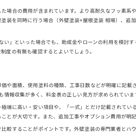
助成金利用で外壁塗装費用を抑える方法
た場合の費用が含まれています。より高耐久なフッ素系や
外壁塗装費用が安くなる公的支援制度を解説
根塗装を同時に行う場合（外壁塗装+屋根塗装 相場）、追加
外壁塗装の費用内訳を助成金で賢く活用
外壁塗装助成金を最大限活用する手順
がない」といった場合でも、助成金やローンの利用を検討
金制度の有無も確認するとよいでしょう。
単価や面積、使用塗料の種類、工事日数などが明確に記載さ
でも情報収集が多く、料金表の正しい見方が求められていま
り極端に高い・安い項目や、「一式」とだけ記載されてい
ることが大切です。また、追加工事やオプション費用が明
で比較することがポイントです。外壁塗装の専門業者とハ